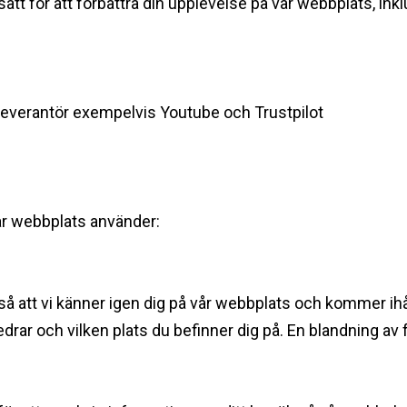
ätt för att förbättra din upplevelse på vår webbplats, ink
sleverantör exempelvis Youtube och Trustpilot
‍
vår webbplats använder:
å att vi känner igen dig på vår webbplats och kommer ihåg 
edrar och vilken plats du befinner dig på. En blandning av