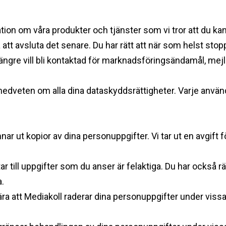
mation om våra produkter och tjänster som vi tror att du k
att avsluta det senare. Du har rätt att när som helst stopp
ngre vill bli kontaktad för marknadsföringsändamål, mej
t medveten om alla dina dataskyddsrättigheter. Varje användar
mnar ut kopior av dina personuppgifter. Vi tar ut en avgift 
ttar till uppgifter som du anser är felaktiga. Du har också 
a.
begära att Mediakoll raderar dina personuppgifter under viss