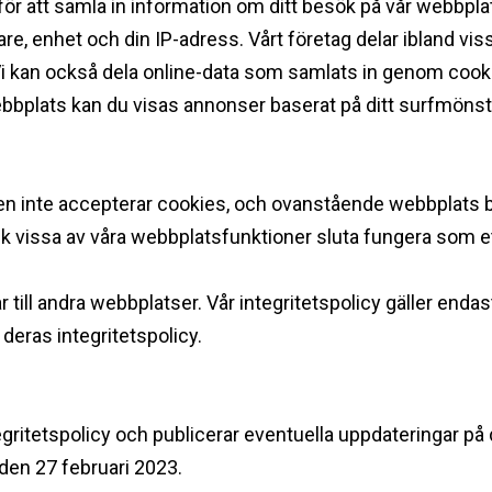
ör att samla in information om ditt besök på vår webbplat
re, enhet och din IP-adress. Vårt företag delar ibland v
Vi kan också dela online-data som samlats in genom coo
bbplats kan du visas annonser baserat på ditt surfmönst
den inte accepterar cookies, och ovanstående webbplats be
ock vissa av våra webbplatsfunktioner sluta fungera som e
 till andra webbplatser. Vår integritetspolicy gäller enda
 deras integritetspolicy. ‍
egritetspolicy och publicerar eventuella uppdateringar 
den 27 februari 2023. ‍