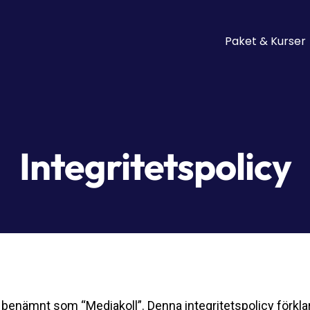
Paket & Kurser
Integritetspolicy
n benämnt som “Mediakoll”. Denna integritetspolicy förkla