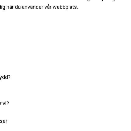
dig när du använder vår webbplats. ‍
kydd?
r vi?
tser