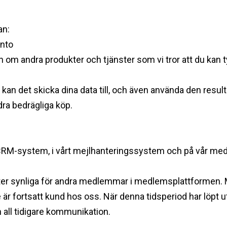
kan:
onto
 om andra produkter och tjänster som vi tror att du kan
 kan det skicka dina data till, och även använda den resul
dra bedrägliga köp. ‍
årt CRM-system, i vårt mejlhanteringssystem och på vår m
gifter synliga för andra medlemmar i medlemsplattformen.
 är fortsatt kund hos oss. När denna tidsperiod har löpt 
 all tidigare kommunikation. ‍