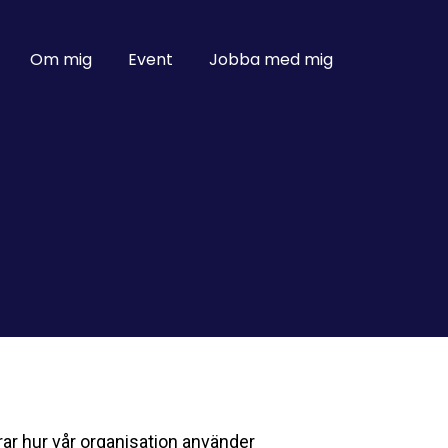
Om mig
Event
Jobba med mig
rar hur vår organisation använder