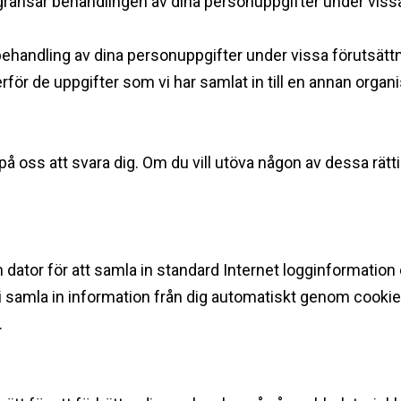
begränsar behandlingen av dina personuppgifter under vissa
behandling av dina personuppgifter under vissa förutsättnin
rför de uppgifter som vi har samlat in till en annan organisa
 oss att svara dig. Om du vill utöva någon av dessa rätti
in dator för att samla in standard Internet logginformati
samla in information från dig automatiskt genom cookies 
. ‍